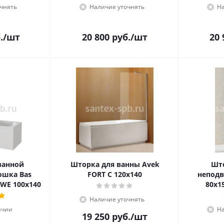
чнять
Наличие уточнять
На
.
/шт
20 800
руб.
/шт
20 
ванной
Шторка для ванны Avek
Што
ошка Bas
FORT C 120х140
неподв
-WE 100х140
80х1
Наличие уточнять
ичии
На
19 250
руб.
/шт