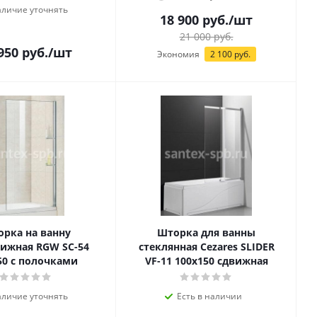
личие уточнять
18 900
руб.
/шт
21 000
руб.
950
руб.
/шт
Экономия
2 100
руб.
рка на ванну
Шторка для ванны
ижная RGW SC-54
стеклянная Cezares SLIDER
50 с полочками
VF-11 100х150 сдвижная
личие уточнять
Есть в наличии