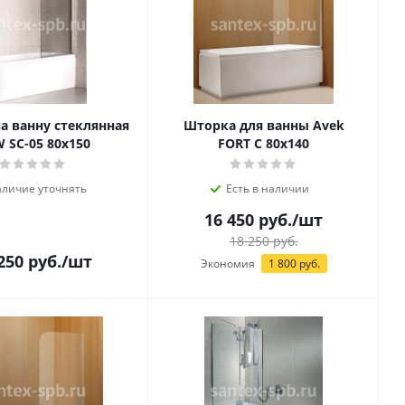
а ванну стеклянная
Шторка для ванны Avek
 SC-05 80х150
FORT C 80х140
личие уточнять
Есть в наличии
16 450
руб.
/шт
18 250
руб.
250
руб.
/шт
Экономия
1 800
руб.