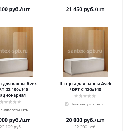
400
руб.
/шт
21 450
руб.
/шт
 для ванны Avek
Шторка для ванны Avek
RT D3 100х140
FORT C 130х140
тационарная
Наличие уточнять
личие уточнять
900
руб.
/шт
20 000
руб.
/шт
22 100
руб.
22 200
руб.