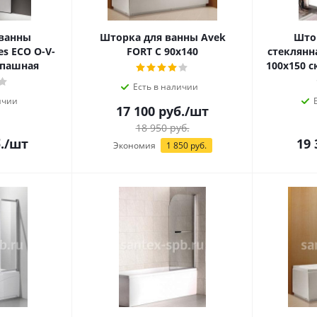
 ванны
Шторка для ванны Avek
Што
es ECO O-V-
FORT C 90х140
стеклянн
спашная
100х150 
Есть в наличии
ичии
17 100
руб.
/шт
18 950
руб.
.
/шт
19 
Экономия
1 850
руб.