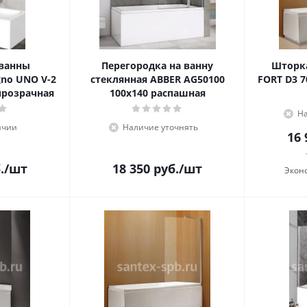
 ванны
Перегородка на ванну
Шторка
gno UNO V-2
стеклянная ABBER AG50100
FORT D3 
прозрачная
100x140 распашная
На
ичии
Наличие уточнять
16 
.
/шт
18 350
руб.
/шт
Экон