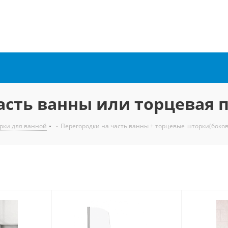
асть ванны или торцевая 
рки для ванной
-
Перегородки на часть ванны + торцевые шторки(боко