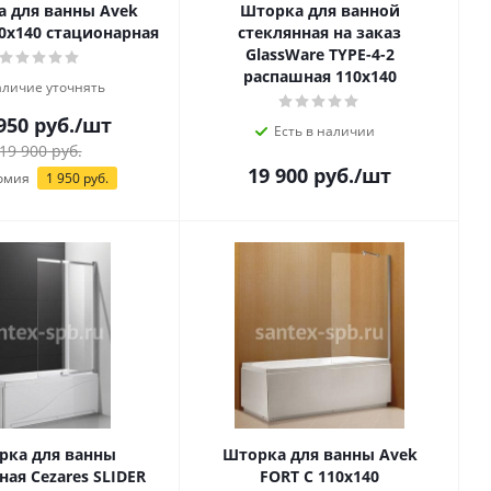
 для ванны Avek
Шторка для ванной
80х140 стационарная
стеклянная на заказ
GlassWare TYPE-4-2
распашная 110х140
личие уточнять
950
руб.
/шт
Есть в наличии
19 900
руб.
19 900
руб.
/шт
омия
1 950
руб.
рка для ванны
Шторка для ванны Avek
ная Cezares SLIDER
FORT C 110х140