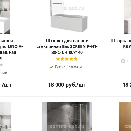
 ванны
Шторка для ванной
Шторка н
gno UNO V-
стеклянная Bas SCREEN R-HT-
RGW
спашная
80-C-CH 80х140
я
На
Есть в наличии
ичии
.
/шт
18 000
руб.
/шт
18 