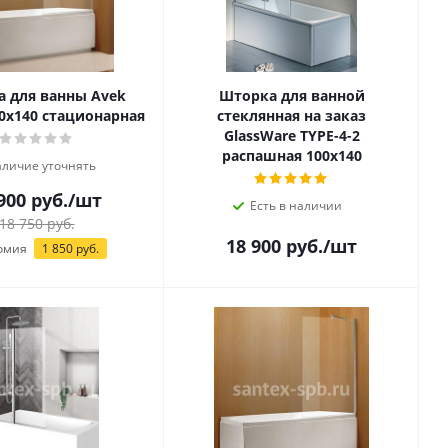
 для ванны Avek
Шторка для ванной
70х140 стационарная
стеклянная на заказ
GlassWare TYPE-4-2
распашная 100х140
личие уточнять
900
руб.
/шт
Есть в наличии
18 750
руб.
18 900
руб.
/шт
омия
1 850
руб.