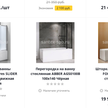
21 350
руб.
.
/шт
21 
Экономия
2 100
руб.
 ванны
Перегородка на ванну
Шторка
res SLIDER
стеклянная ABBER AG50100B
FO
сдвижная
100x140 Чёрная
с
я
Наличие уточнять
На
ичии
19 