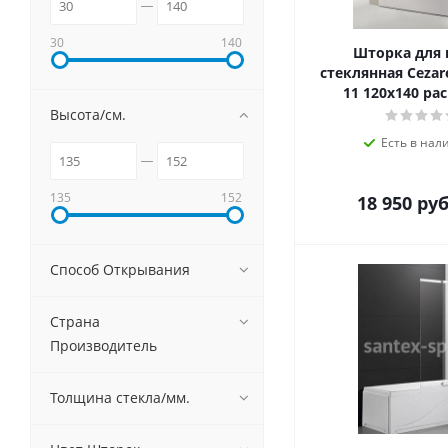
30
140
Шторка для
стеклянная Cezar
11 120х140 ра
Высота/см.
Есть в нал
135
152
18 950
руб
Способ Открывания
Страна
Производитель
Толщина стекла/мм.