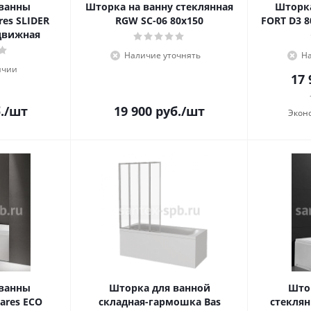
 ванны
Шторка на ванну стеклянная
Шторка
res SLIDER
RGW SC-06 80х150
FORT D3 
сдвижная
Наличие уточнять
На
ичии
17 
.
/шт
19 900
руб.
/шт
Экон
 ванны
Шторка для ванной
Што
ares ECO
складная-гармошка Bas
стеклян