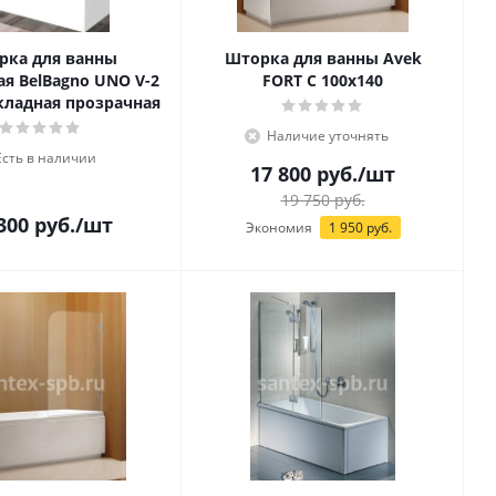
рка для ванны
Шторка для ванны Avek
ая BelBagno UNO V-2
FORT C 100х140
складная прозрачная
Наличие уточнять
Есть в наличии
17 800
руб.
/шт
19 750
руб.
300
руб.
/шт
Экономия
1 950
руб.