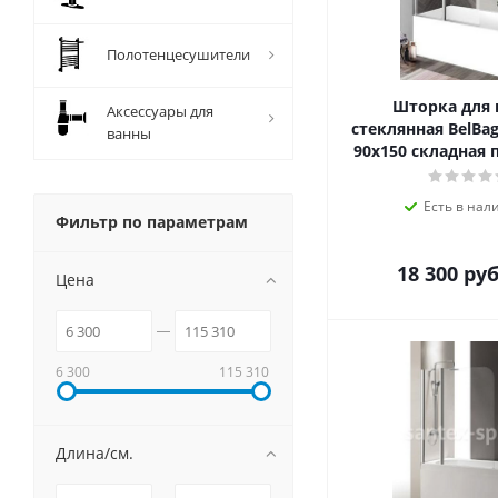
Полотенцесушители
Шторка для
Аксессуары для
стеклянная BelBa
ванны
90х150 складная 
Есть в нал
Фильтр по параметрам
18 300
руб
Цена
6 300
115 310
Длина/см.