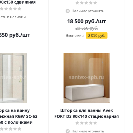
 90х150 сдвижная
Наличие уточнять
Есть в наличии
18 500
руб.
/шт
20 550
руб.
550
руб.
/шт
Экономия
2 050
руб.
рка на ванну
Шторка для ванны Avek
ижная RGW SC-53
FORT D3 90х140 стационарная
50 с полочками
Наличие уточнять