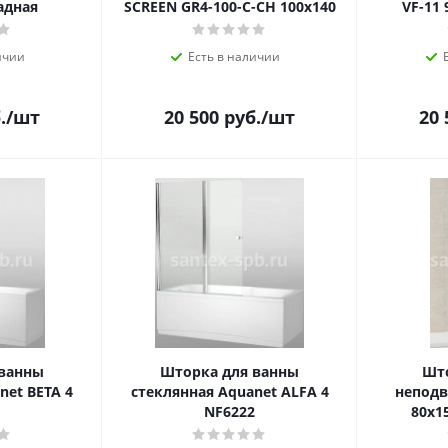
адная
SCREEN GR4-100-C-CH 100х140
VF-11
ичии
Есть в наличии
.
/шт
20 500
руб.
/шт
20 
 ванны
Шторка для ванны
Што
net BETA 4
стеклянная Aquanet ALFA 4
неподв
NF6222
80х1