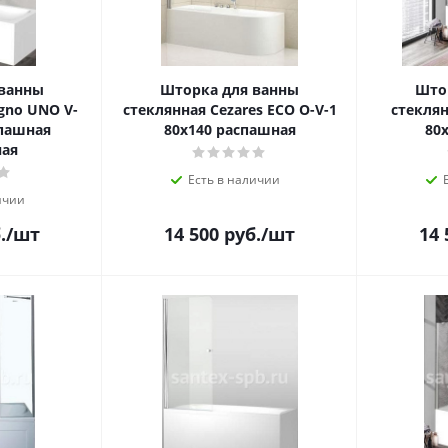
 ванны
Шторка для ванны
Што
gno UNO V-
стеклянная Cezares ECO O-V-1
стеклян
спашная
80х140 распашная
80
ная
Есть в наличии
ичии
.
/шт
14 500
руб.
/шт
14 