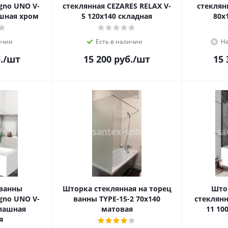
gno UNO V-
стеклянная CEZARES RELAX V-
стеклян
ашная хром
5 120х140 складная
80x
ичии
Есть в наличии
На
.
/шт
15 200
руб.
/шт
15 
 ванны
Шторка стеклянная на торец
Што
gno UNO V-
ванны TYPE-15-2 70х140
стеклянн
спашная
матовая
11 10
я