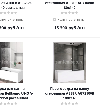
ная ABBER AG52080
стеклянная ABBER AG71080B
140 распашная
80x140
личие уточнять
Наличие уточнять
300
руб.
/шт
15 300
руб.
/шт
рка для ванны
Перегородка на ванну
ая BelBagno UNO V-
стеклянная ABBER AG72100B
0х150 распашная
100x140