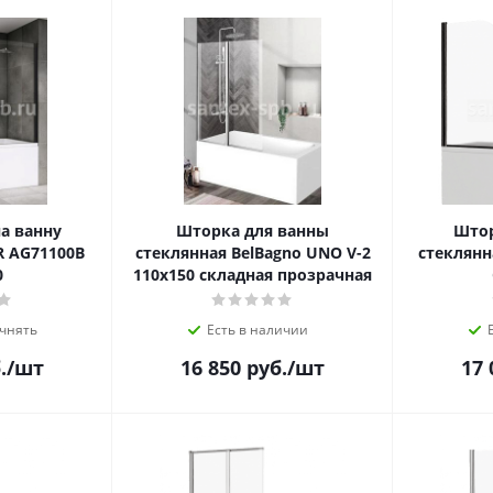
а ванну
Шторка для ванны
Штор
R AG71100B
стеклянная BelBagno UNO V-2
стеклянн
0
110х150 складная прозрачная
чнять
Есть в наличии
.
/шт
16 850
руб.
/шт
17 