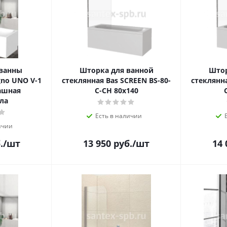
 ванны
Шторка для ванной
Штор
gno UNO V-1
стеклянная Bas SCREEN BS-80-
стеклянна
ашная
C-CH 80х140
ла
Есть в наличии
ичии
.
/шт
13 950
руб.
/шт
14 