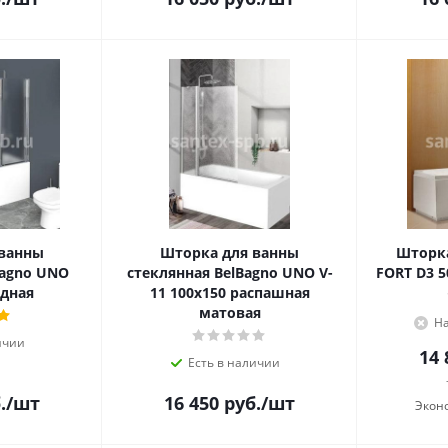
 ванны
Шторка для ванны
Шторка
Bagno UNO
стеклянная BelBagno UNO V-
FORT D3 
адная
11 100х150 распашная
матовая
На
ичии
14 
Есть в наличии
.
/шт
16 450
руб.
/шт
Экон