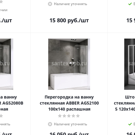
Наличие уточнять
ичии
.
/шт
15 800
руб.
/шт
15 
а ванну
Перегородка на ванну
Што
R AG52080B
стеклянная ABBER AG52100
стеклянн
рная
100x140 распашная
5 120х14
чнять
Наличие уточнять
.
/шт
16 050
руб.
/шт
16 