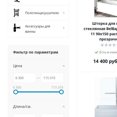
Полотенцесушители
Шторка для
Аксессуары для
стеклянная BelBa
ванны
11 90х150 ра
прозрач
Фильтр по параметрам
Есть в нал
14 400
руб
Цена
6 300
115 310
Длина/см.