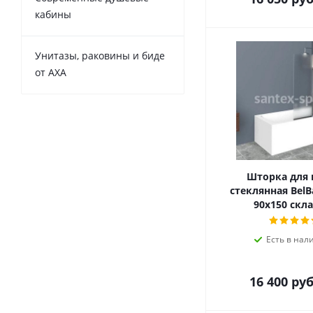
кабины
Унитазы, раковины и биде
от AXA
Шторка для
стеклянная Bel
90х150 скл
Есть в нал
16 400
руб