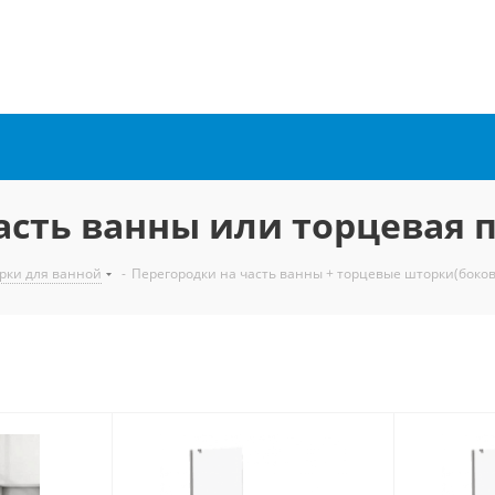
асть ванны или торцевая 
рки для ванной
-
Перегородки на часть ванны + торцевые шторки(боко