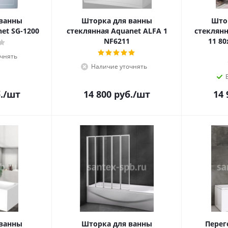
 ванны
Шторка для ванны
Што
et SG-1200
стеклянная Aquanet ALFA 1
стеклянн
NF6211
11 8
чнять
Наличие уточнять
.
/шт
14 800
руб.
/шт
14 
 ванны
Шторка для ванны
Перег