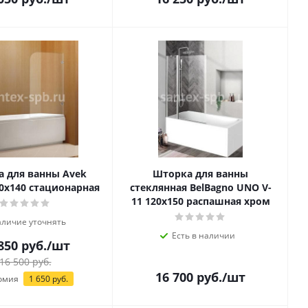
 для ванны Avek
Шторка для ванны
50х140 стационарная
стеклянная BelBagno UNO V-
11 120х150 распашная хром
личие уточнять
Есть в наличии
850
руб.
/шт
16 500
руб.
16 700
руб.
/шт
омия
1 650
руб.