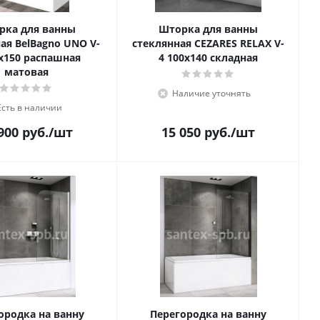
рка для ванны
Шторка для ванны
ая BelBagno UNO V-
стеклянная CEZARES RELAX V-
0х150 распашная
4 100х140 складная
матовая
Наличие уточнять
Есть в наличии
900
руб.
/шт
15 050
руб.
/шт
ородка на ванну
Перегородка на ванну