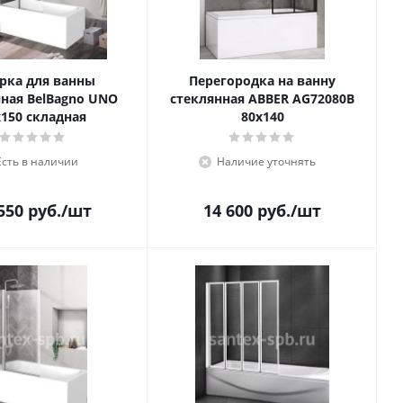
рка для ванны
Перегородка на ванну
ная BelBagno UNO
стеклянная ABBER AG72080B
х150 складная
80x140
Есть в наличии
Наличие уточнять
550
руб.
/шт
14 600
руб.
/шт