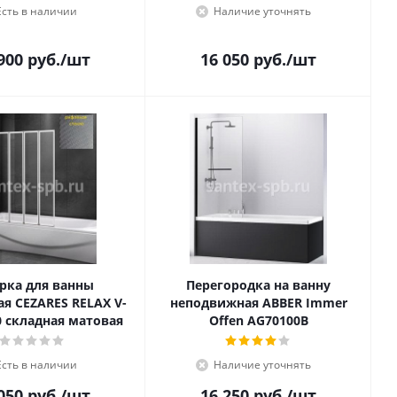
Есть в наличии
Наличие уточнять
900
руб.
/шт
16 050
руб.
/шт
рка для ванны
Перегородка на ванну
ая CEZARES RELAX V-
неподвижная ABBER Immer
0 складная матовая
Offen AG70100B
Есть в наличии
Наличие уточнять
050
руб.
/шт
16 250
руб.
/шт