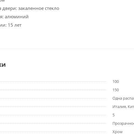
 двери: закаленное стекло
я: алюминий
ии: 15 лет
ки
100
150
Одна расп
Италия, Ки
5
Прозрачно
Хром