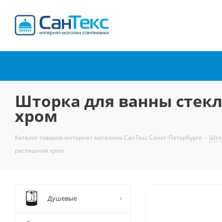
Интернет-магазин
сантехники
Шторка для ванны стекл
хром
Каталог товаров интернет магазина СанТекс Санкт-Петербурге
-
Што
распашная хром
Душевые