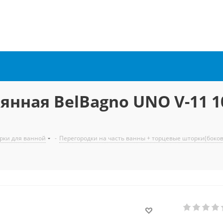
янная BelBagno UNO V-11 
рки для ванной
-
Перегородки на часть ванны + торцевые шторки(боко