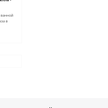
 ванной
аза в