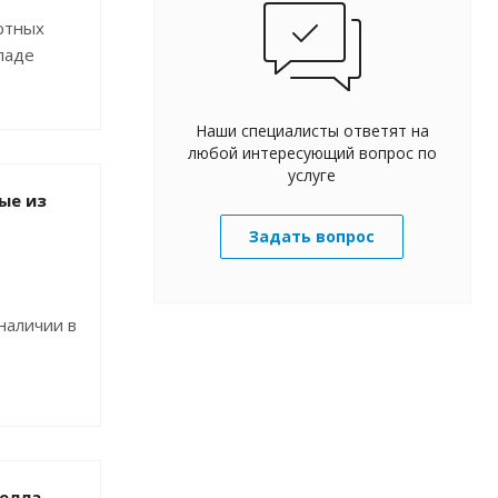
ртных
ладе
Наши специалисты ответят на
любой интересующий вопрос по
услуге
ые из
Задать вопрос
наличии в
елла -