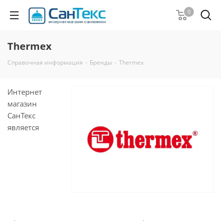
0
Thermex
Справочная информация
-
Бренды
-
Thermex
Интернет
магазин
СанТекс
является