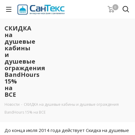
0
СКИДКА
на
душевые
кабины
и
душевые
ограждения
BandHours
15%
на
ВСЕ
Новости
-
СКИДКА на душевые кабины и душевые ограждения
BandHours 15% на ВСЕ
До конца июля 2014 года действует Скидка на душевые