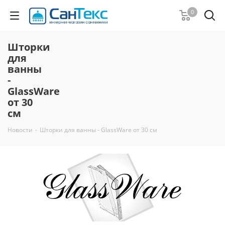
0
Шторки
для
ванны
-
GlassWare
от 30
см
Новости
-
Шторки для ванны - GlassWare от 30 см