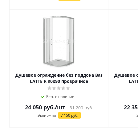
Душевое ограждение без поддона Bas
Душевое о
LATTE R 90х90 прозрачное
LAT
Есть в наличии
24 050
руб.
/шт
22 35
31 200
руб.
Экономия
7 150
руб.