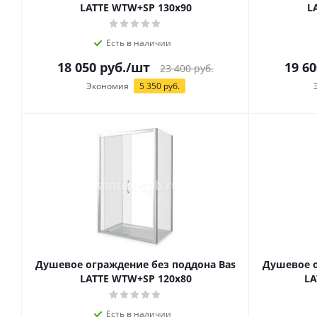
LATTE WTW+SP 130х90
L
Есть в наличии
18 050
руб.
/шт
19 60
23 400
руб.
Экономия
5 350
руб.
Душевое ограждение без поддона Bas
Душевое о
LATTE WTW+SP 120х80
LA
Есть в наличии