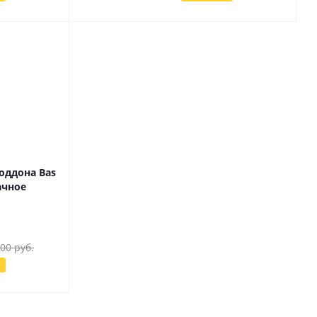
оддона Bas
ачное
100
руб.