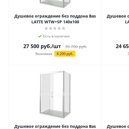
Душевое ограждение без поддона Bas
Душевое о
LATTE WTW+SP 140х100
L
Есть в наличии
27 500
руб.
/шт
24 65
35 700
руб.
Экономия
8 200
руб.
Душевое ограждение без поддона Bas
Душевое о