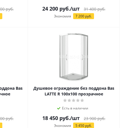
24 200
руб.
/шт
400
руб.
31 400
руб.
Экономия
7 200
руб.
оддона Bas
Душевое ограждение без поддона Bas
ачное
LATTE R 100х100 прозрачное
Есть в наличии
18 450
руб.
/шт
700
руб.
23 900
руб.
Экономия
5 450
руб.