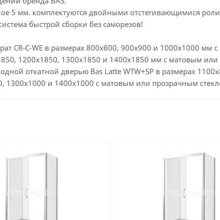
ений бренда BAS.
чное 5 мм. комплектуются двойными отстегивающимися роли
система быстрой сборки без саморезов!
адрат CR-C-WE в размерах 800х800, 900х900 и 1000х1000 мм
1850, 1200х1850, 1300х1850 и 1400х1850 мм с матовым ил
 одной откатной дверью Bas Latte WTW+SP в размерах 1100х
00, 1300х1000 и 1400х1000 с матовым или прозрачным стек