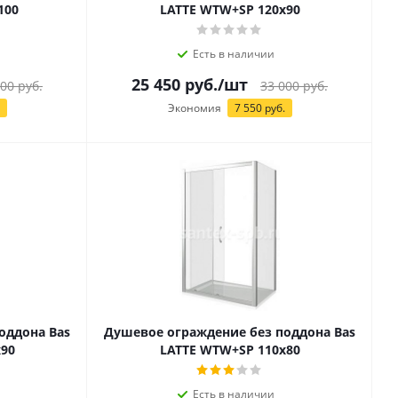
100
LATTE WTW+SP 120х90
Есть в наличии
25 450
руб.
/шт
700
руб.
33 000
руб.
Экономия
7 550
руб.
оддона Bas
Душевое ограждение без поддона Bas
90
LATTE WTW+SP 110х80
Есть в наличии