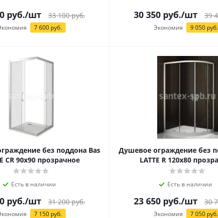
0
руб.
/шт
30 350
руб.
/шт
33 100
руб.
39 
Экономия
7 600
руб.
Экономия
9 050
руб.
граждение без поддона Bas
Душевое ограждение без п
E CR 90х90 прозрачное
LATTE R 120х80 прозр
Есть в наличии
Есть в наличии
0
руб.
/шт
23 650
руб.
/шт
31 200
руб.
30 
Экономия
7 150
руб.
Экономия
7 050
руб.