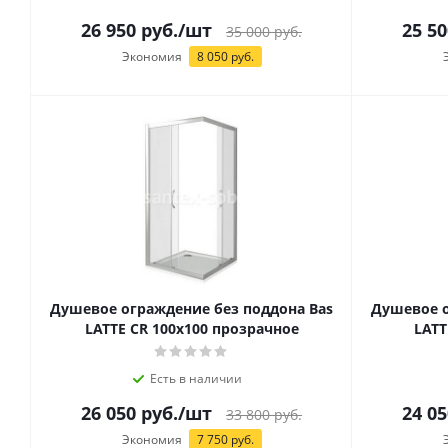
26 950
руб.
/шт
25 50
35 000
руб.
Экономия
8 050
руб.
Душевое ограждение без поддона Bas
Душевое о
LATTE CR 100х100 прозрачное
LATT
Есть в наличии
26 050
руб.
/шт
24 05
33 800
руб.
Экономия
7 750
руб.