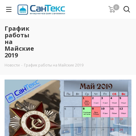
0
График
работы
на
Майские
2019
Новости
-
График работы на Майские 2019