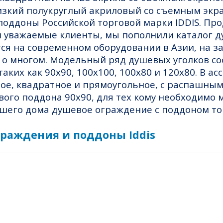
оддоны Российской торговой марки IDDIS. Про
аши уважаемые клиенты, мы пополнили катало
ется на современном оборудовании в Азии, на 
т о многом. Модельный ряд душевых уголков с
ких как 90х90, 100х100, 100х80 и 120х80. В а
ое, квадратное и прямоугольное, с распашны
вого поддона 90х90, для тех кому необходимо 
шего дома душевое ограждение с поддоном тор
раждения и поддоны Iddis