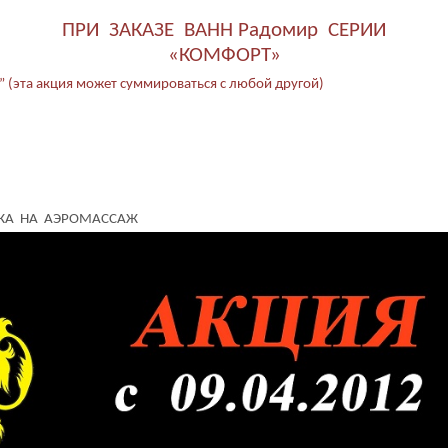
ПРИ ЗАКАЗЕ ВАНН Радомир СЕРИИ
«КОМФОРТ»
” (эта акция может суммироваться с любой другой)
ДКА НА АЭРОМАССАЖ