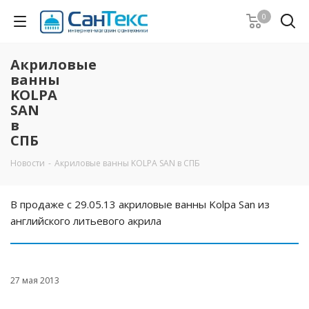
0
Акриловые
ванны
KOLPA
SAN
в
СПБ
Новости
-
Акриловые ванны KOLPA SAN в СПБ
В продаже с 29.05.13 акриловые ванны Kolpa San из
английского литьевого акрила
27 мая 2013