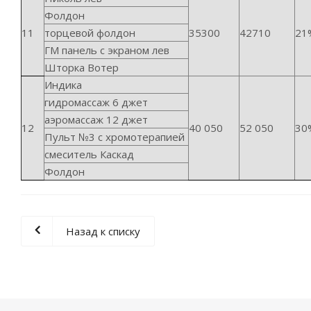
Фолдон
11
торцевой фолдон
35300
42710
21
ГМ панель с экраном лев
Шторка Вотер
Индика
гидромассаж 6 джет
аэромассаж 12 джет
12
40 050
52 050
30
Пульт №3 с хромотерапией
смеситель Каскад
Фолдон
Назад к списку