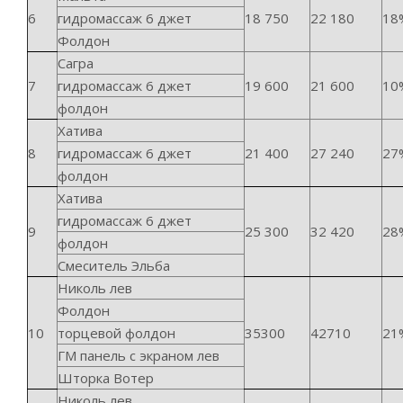
6
гидромассаж 6 джет
18 750
22 180
18
Фолдон
Сагра
7
гидромассаж 6 джет
19 600
21 600
10
фолдон
Хатива
8
гидромассаж 6 джет
21 400
27 240
27
фолдон
Хатива
гидромассаж 6 джет
9
25 300
32 420
28
фолдон
Смеситель Эльба
Николь лев
Фолдон
10
торцевой фолдон
35300
42710
21
ГМ панель с экраном лев
Шторка Вотер
Николь лев