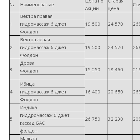
Цена по
Старая
№
Наименование
Ск
Акции
цена
Вектра правая
1
гидромассаж 6 джет
19 500
24 570
26
Фолдон
Вектра левая
2
гидромассаж 6 джет
19 500
24 570
26
Фолдон
Дрова
3
15 250
18 460
21
Фолдон
Ибица
4
гидромассаж 6 джет
16 400
20 650
26
Фолдон
Индика
гиддромассаж 6 джет
5
26 750
32 230
20
каскад БАС
фолдон
Мальта