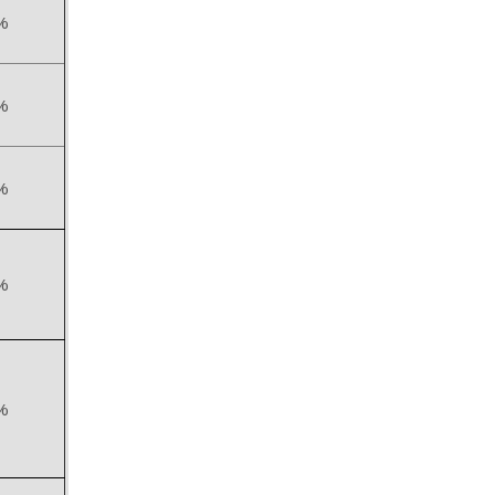
%
%
%
%
%