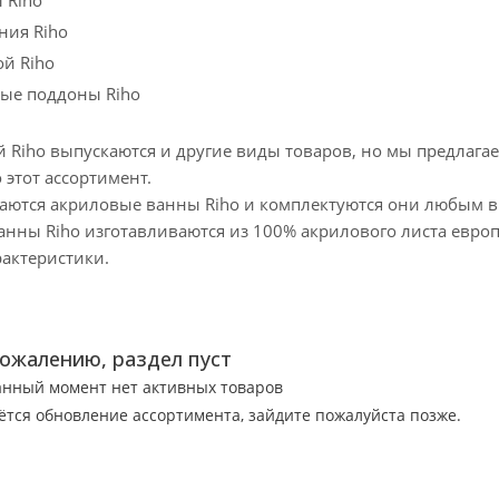
 Riho
ния Riho
й Riho
ые поддоны Riho
й Riho выпускаются и другие виды товаров, но мы предлаг
этот ассортимент.
аются акриловые ванны Riho и комплектуются они любым в
Ванны Riho изготавливаются из 100% акрилового листа евр
рактеристики.
сожалению, раздел пуст
анный момент нет активных товаров
ётся обновление ассортимента, зайдите пожалуйста позже.