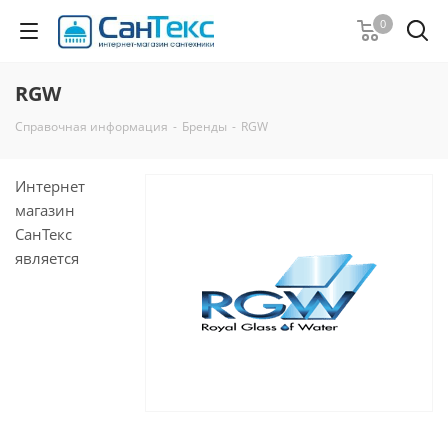
0
RGW
Справочная информация
-
Бренды
-
RGW
Интернет
магазин
СанТекс
является