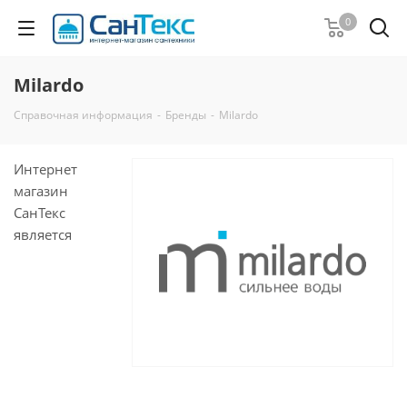
0
Milardo
Справочная информация
-
Бренды
-
Milardo
Интернет
магазин
СанТекс
является