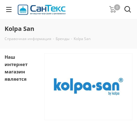
0
Kolpa San
Справочная информация
-
Бренды
-
Kolpa San
Наш
интернет
магазин
является