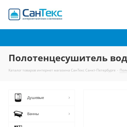
Интернет-магазин
сантехники
Полотенцесушитель вод
Каталог товаров интернет магазина СанТекс Санкт-Петербурге
-
Пол
Душевые
Ванны