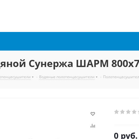
яной Сунержа ШАРМ 800х7
отенцесушители
-
Водяные полотенцесушители
-
Полотенцесушител
0 руб.