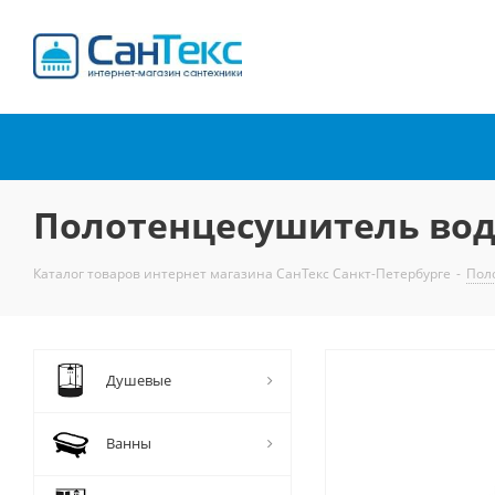
Интернет-магазин
сантехники
Полотенцесушитель вод
Каталог товаров интернет магазина СанТекс Санкт-Петербурге
-
Пол
Душевые
Ванны