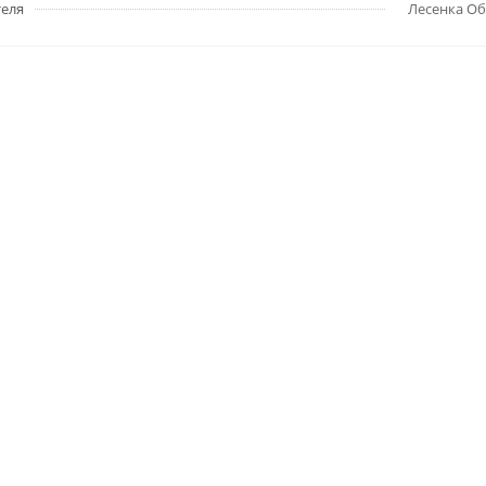
еля
Лесенка О