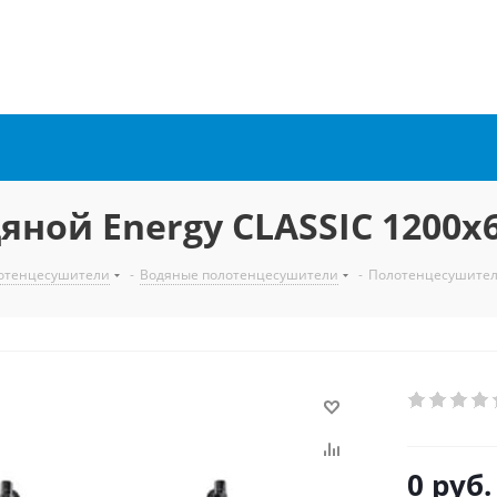
ной Energy CLASSIC 1200x
отенцесушители
-
Водяные полотенцесушители
-
Полотенцесушитель
0 руб.