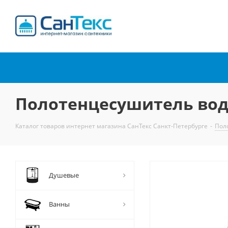
Интернет-магазин
сантехники
Полотенцесушитель водя
Каталог товаров интернет магазина СанТекс Санкт-Петербурге
-
Пол
Душевые
Ванны