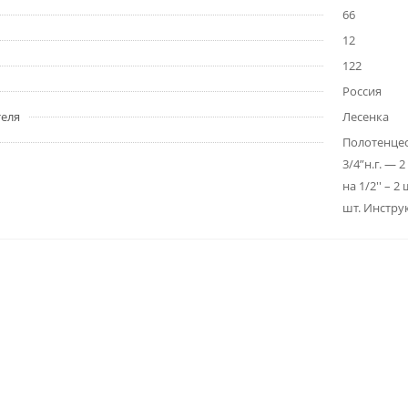
66
12
122
Россия
еля
Лесенка
Полотенцес
3/4”н.г. — 
на 1/2'' – 
шт. Инстру