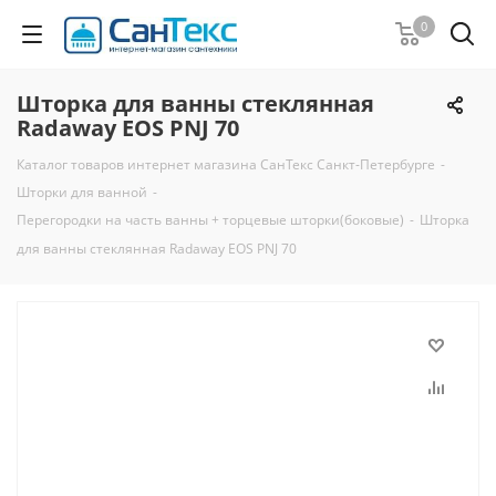
0
Шторка для ванны стеклянная
Radaway EOS PNJ 70
Каталог товаров интернет магазина СанТекс Санкт-Петербурге
-
Шторки для ванной
-
Перегородки на часть ванны + торцевые шторки(боковые)
-
Шторка
для ванны стеклянная Radaway EOS PNJ 70