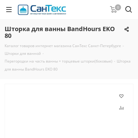
0
Шторка для ванны BandHours EKO
80
Каталог товаров интернет магазина СанТекс Санкт-Петербурге
-
Шторки для ванной
-
Перегородки на часть ванны + торцевые шторки(боковые)
-
Шторка
для ванны BandHours EKO 80