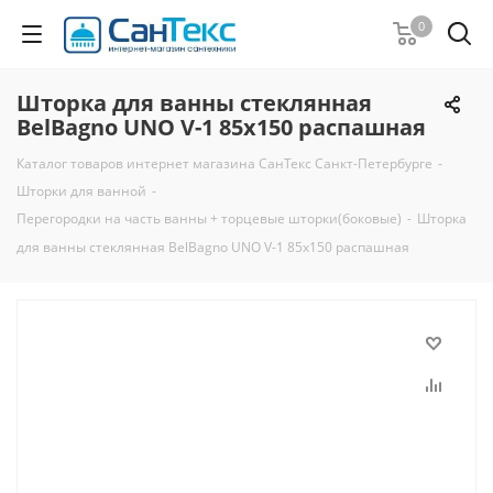
0
Шторка для ванны стеклянная
BelBagno UNO V-1 85х150 распашная
Каталог товаров интернет магазина СанТекс Санкт-Петербурге
-
Шторки для ванной
-
Перегородки на часть ванны + торцевые шторки(боковые)
-
Шторка
для ванны стеклянная BelBagno UNO V-1 85х150 распашная