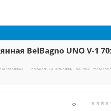
янная BelBagno UNO V-1 7
рки для ванной
-
Перегородки на часть ванны + торцевые шторки(боко