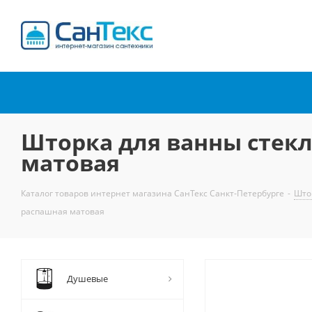
Интернет-магазин
сантехники
Шторка для ванны стекл
матовая
Каталог товаров интернет магазина СанТекс Санкт-Петербурге
-
Што
распашная матовая
Душевые