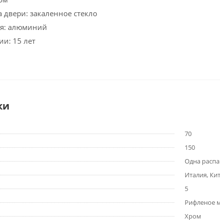
 двери: закаленное стекло
я: алюминий
ии: 15 лет
ки
70
150
Одна расп
Италия, Ки
5
Рифленое 
Хром