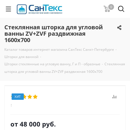
0
Стеклянная шторка для угловой
ванны ZV+ZVF раздвижная
1600x700
Каталог товаров интернет магазина СанТекс Санкт-Петербурге
-
Шторки для ванной
-
Шторки стеклянные на угловую ванну, Г и П - образные
-
Стеклянная
шторка для угловой ванны ZV+ZVF раздвижная 1600x700
ХИТ
:
от
48 000 руб.