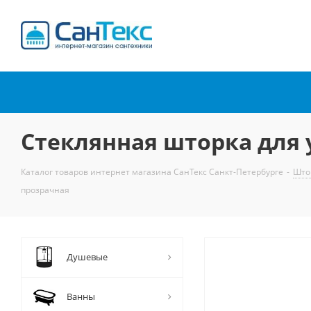
Интернет-магазин
сантехники
Стеклянная шторка для 
Каталог товаров интернет магазина СанТекс Санкт-Петербурге
-
Што
прозрачная
Душевые
Ванны