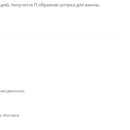
ия), получится П-образная шторка для ванны.
ые(сдвижные)
е, Матовое