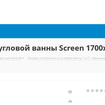
угловой ванны Screen 1700
рки для ванной
-
Шторки стеклянные на угловую ванну, Г и П - образны