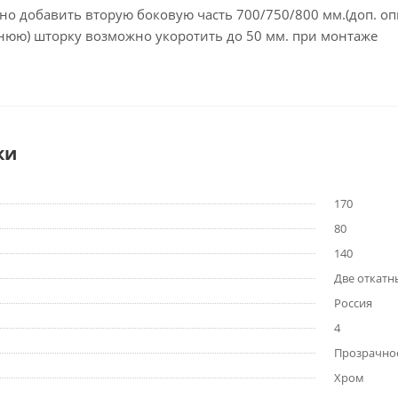
 добавить вторую боковую часть 700/750/800 мм.(доп. опц
юю) шторку возможно укоротить до 50 мм. при монтаже
ки
170
80
140
Две откатн
Россия
4
Прозрачно
Хром