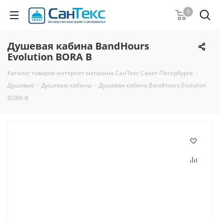
0
Душевая кабина BandHours
Evolution BORA B
Каталог товаров интернет магазина СанТекс Санкт-Петербурге
-
Душевые
-
Душевые кабины
-
Душевая кабина BandHours Evolution
BORA B