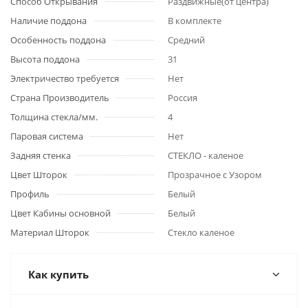
Способ Открывания
Раздвижные(от центра)
Наличие поддона
В комплекте
Особенность поддона
Средний
Высота поддона
31
Электричество требуется
Нет
Страна Производитель
Россия
Толщина стекла/мм.
4
Паровая система
Нет
Задняя стенка
СТЕКЛО - каленое
Цвет Шторок
Прозрачное с Узором
Профиль
Белый
Цвет Кабины основной
Белый
Материал Шторок
Стекло каленое
Как купить