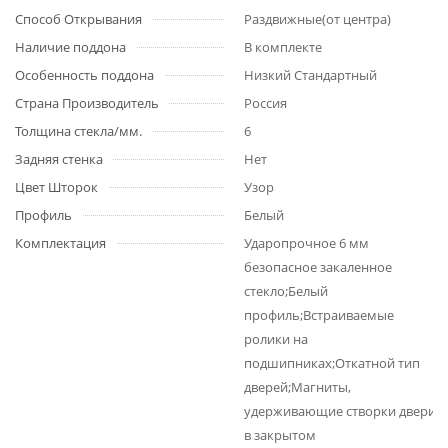
Способ Открывания
Раздвижные(от центра)
Наличие поддона
В комплекте
Особенность поддона
Низкий Стандартный
Страна Производитель
Россия
Толщина стекла/мм.
6
Задняя стенка
Нет
Цвет Шторок
Узор
Профиль
Белый
Комплектация
Ударопрочное 6 мм
безопасное закаленное
стекло;Белый
профиль;Встраиваемые
ролики на
подшипниках;Откатной тип
дверей;Магниты,
удерживающие створки двери
в закрытом