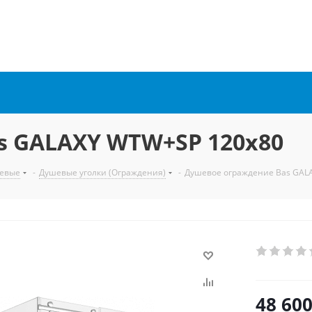
s GALAXY WTW+SP 120x80
евые
-
Душевые уголки (Ограждения)
-
Душевое ограждение Bas GAL
48 60