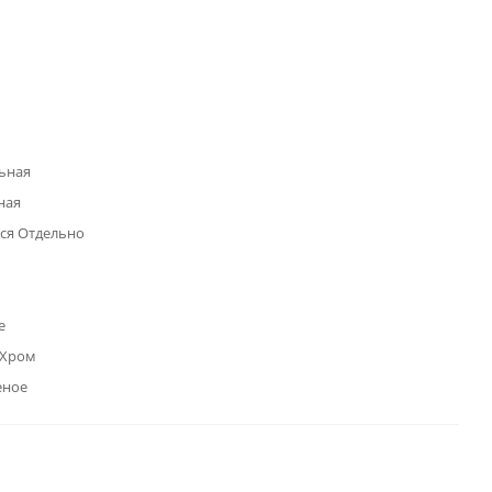
ьная
ная
ся Отдельно
е
 Хром
еное