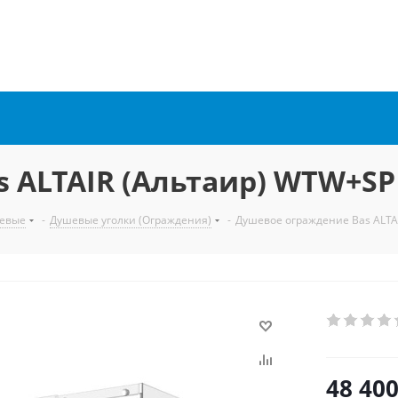
 ALTAIR (Альтаир) WTW+SP
евые
-
Душевые уголки (Ограждения)
-
Душевое ограждение Bas ALTA
48 40