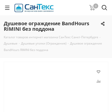
0
Душевое ограждение BandHours
RIMINI без поддона
Каталог товаров интернет магазина СанТекс Санкт-Петербурге
-
Душевые
-
Душевые уголки (Ограждения)
-
Душевое ограждение
BandHours RIMINI без поддона