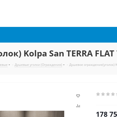
ок) Kolpa San TERRA FLAT 
евые
-
Душевые уголки (Ограждения)
-
Душевое ограждение(уголок) K
178 7