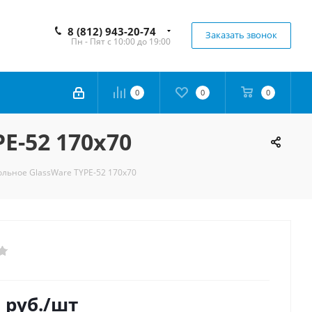
8 (812) 943-20-74
Заказать звонок
Пн - Пят с 10:00 до 19:00
0
0
0
E-52 170x70
льное GlassWare TYPE-52 170x70
0
руб.
/шт