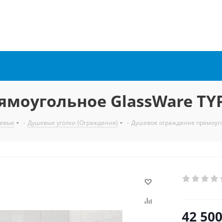
моугольное GlassWare TYP
евые
-
Душевые уголки (Ограждения)
-
Душевое ограждение прямоуго
42 50