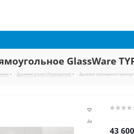
моугольное GlassWare TYP
евые
-
Душевые уголки (Ограждения)
-
Душевое ограждение прямоуго
43 60