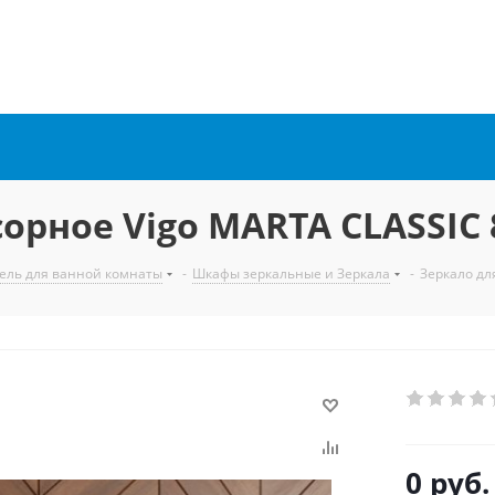
орное Vigo MARTA CLASSIC 
ель для ванной комнаты
-
Шкафы зеркальные и Зеркала
-
Зеркало дл
0 руб.