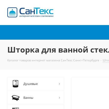
Интернет-магазин
сантехники
Шторка для ванной стек
Каталог товаров интернет магазина СанТекс Санкт-Петербурге
-
Што
Душевые
Ванны