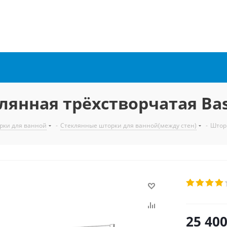
лянная трёхстворчатая Bas
рки для ванной
-
Стеклянные шторки для ванной(между стен)
-
Шторк
25 40