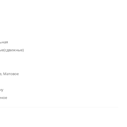
ьная
ые(сдвижные)
е, Матовое
ну
еное