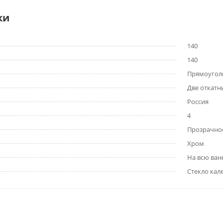
ки
140
140
Прямоугол
Две откатн
Россия
4
Прозрачно
Хром
На всю ван
Стекло кал