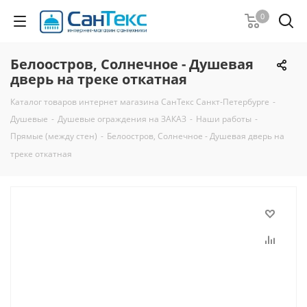
0
Белоостров, Солнечное - Душевая
дверь на треке откатная
Каталог товаров интернет магазина СанТекс Санкт-Петербурге
-
Душевые
-
Душевые ограждения на ЗАКАЗ
-
Наши работы
-
Прямые (между стен)
-
Белоостров, Солнечное - Душевая дверь на
треке откатная