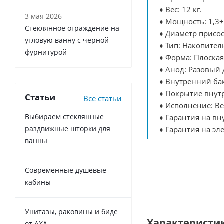
♦ Вес: 12 кг.
3 мая 2026
♦ Мощность: 1,3+
Стеклянное ограждение на
♦ Диаметр присо
угловую ванну с чёрной
♦ Тип: Накопите
фурнитурой
♦ Форма: Плоская
♦ Анод: Разовый
♦ Внутренний ба
♦ Покрытие внутр
Статьи
Все статьи
♦ Исполнение: В
Выбираем стеклянные
♦ Гарантия на вн
раздвижные шторки для
♦ Гарантия на эл
ванны
Современные душевые
кабины
Унитазы, раковины и биде
Характеристи
от AXA