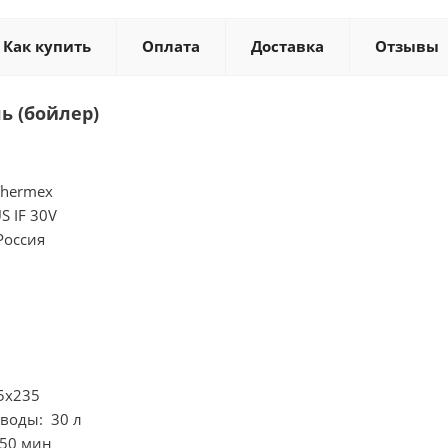
Как купить
Оплата
Доставка
Отзывы
ь (бойлер)
Thermex
S IF 30V
Россия
5x235
 воды: 30 л
 50 мин