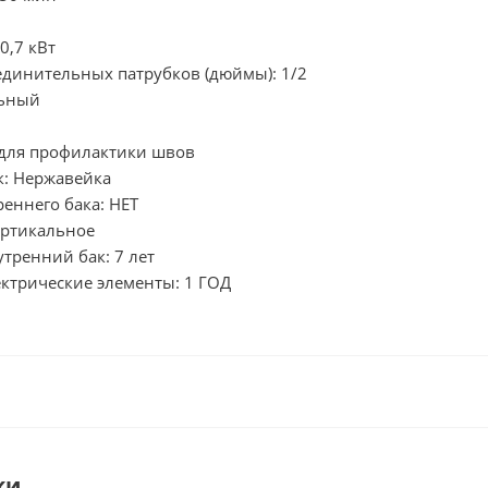
0,7 кВт
единительных патрубков (дюймы): 1/2
льный
 для профилактики швов
к: Нержавейка
еннего бака: НЕТ
ертикальное
утренний бак: 7 лет
ектрические элементы: 1 ГОД
ки