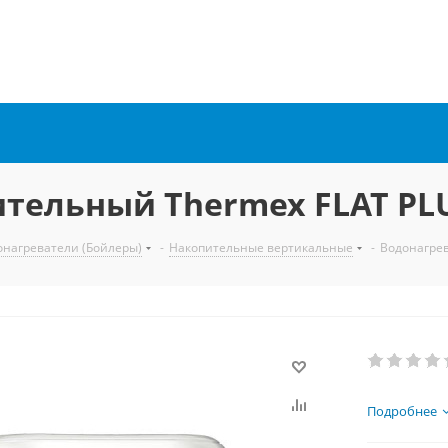
тельный Thermex FLAT PLU
онагреватели (Бойлеры)
-
Накопительные вертикальные
-
Водонагрев
Подробнее