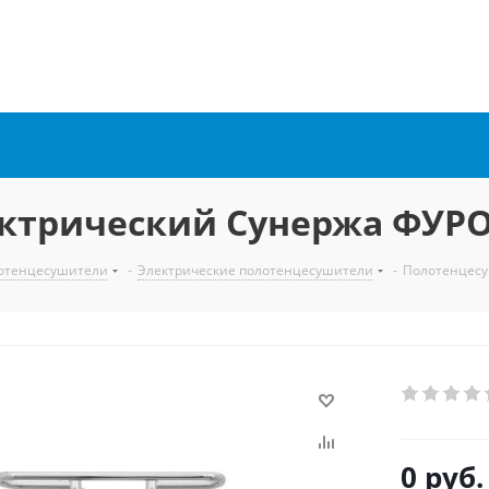
ктрический Сунержа ФУРО
отенцесушители
-
Электрические полотенцесушители
-
Полотенцесу
0 руб.