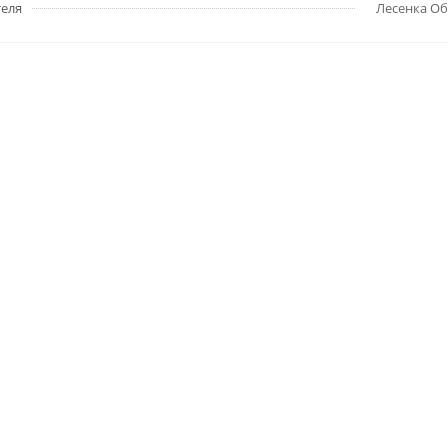
еля
Лесенка О