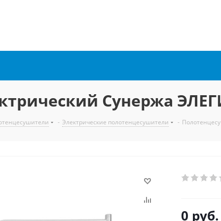
ктрический Сунержа ЭЛЕГИ
отенцесушители
-
Электрические полотенцесушители
-
Полотенцесу
0 руб.