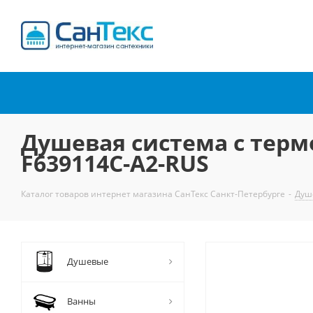
Интернет-магазин
сантехники
Душевая система с терм
F639114C-A2-RUS
Каталог товаров интернет магазина СанТекс Санкт-Петербурге
-
Душ
Душевые
Ванны