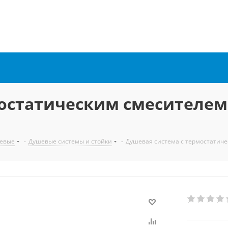
остатическим смесителем
евые
-
Душевые системы и стойки
-
Душевая система с термостатиче