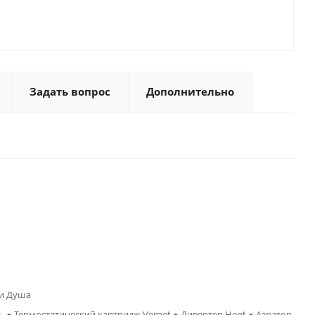
Задать вопрос
Дополнительно
 и Душа
ь ● Термостатический картридж Vernet ● Дивертер Hent ● Аэратор