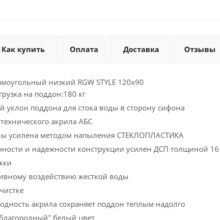
Как купить
Оплата
Доставка
Отзывы
ямоугольный низкий RGW STYLE 120x90
рузка на поддон:180 кг
й уклон поддона для стока воды в сторону сифона
нтехнического акрила АБС
ны усилена методом напыления СТЕКЛОПЛАСТИКА
чности и надежности конструкции усилен ДСП толщиной 16
жки
сивному воздействию жесткой воды
очистке
одность акрила сохраняет поддон теплым надолго
"благородный" белый цвет