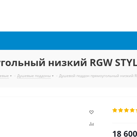
гольный низкий RGW STYL
евые
-
Душевые поддоны
-
Душевой поддон прямоугольный низкий R
18 60