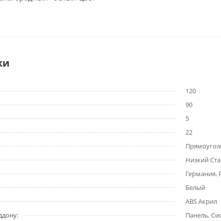
ки
120
90
5
22
Прямоугол
Низкий Ст
Германия, 
Белый
ABS Акрил
ддону:
Панель, Си