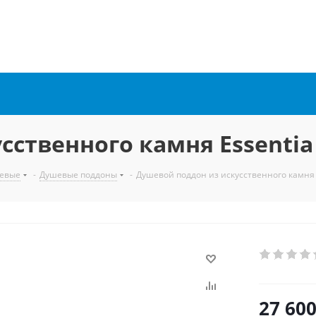
сственного камня Essenti
евые
-
Душевые поддоны
-
Душевой поддон из искусственного камня
27 60