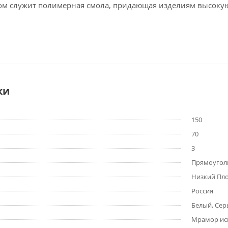
м служит полимерная смола, придающая изделиям высокую 
ки
150
70
3
Прямоугол
Низкий Пло
Россия
Белый, Сер
Мрамор ис