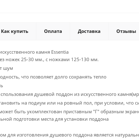
Как купить
Оплата
Доставка
Отзывы
скусственного камня Essentia
ез ножек 25-30 мм., с ножками 125-130 мм.
т шум
одность, что позволяет долго сохранять тепло
ть
использования душевой поддон из искусственного камня(м
ановить на подиум или на ровный пол, при условии, что с
ожет быть укомплектован приставным "Г" образным экрано
льной подготовки места для установки поддона
м для изготовления душевого поддона является натураль