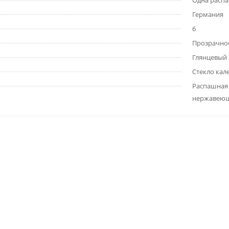
Одна расп
Германия
6
Прозрачно
Глянцевый
Стекло кал
Распашная 
нержавеющ