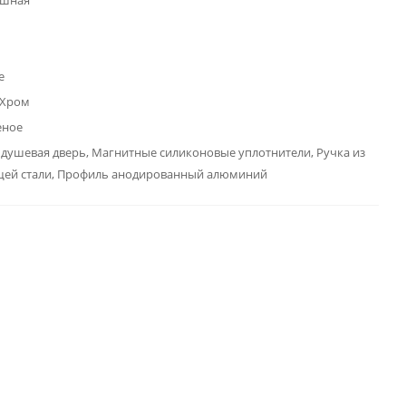
ашная
е
 Хром
еное
душевая дверь, Магнитные силиконовые уплотнители, Ручка из
ей стали, Профиль анодированный алюминий