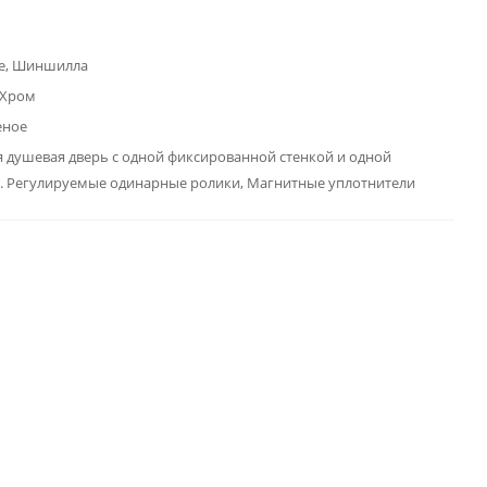
е, Шиншилла
 Хром
еное
 душевая дверь с одной фиксированной стенкой и одной
. Регулируемые одинарные ролики, Магнитные уплотнители