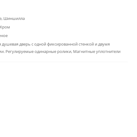
е, Шиншилла
 Хром
еное
 душевая дверь с одной фиксированной стенкой и двумя
и. Регулируемые одинарные ролики, Магнитные уплотнители