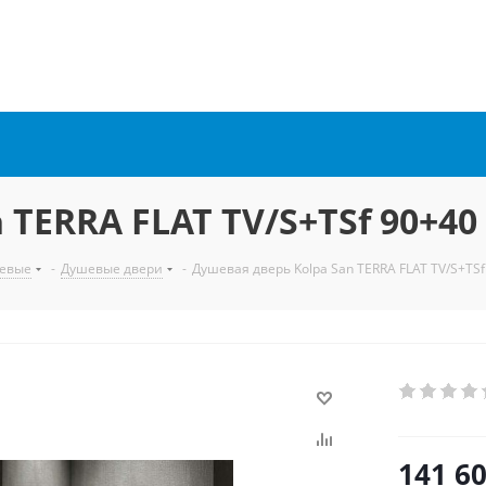
 TERRA FLAT TV/S+TSf 90+40
евые
-
Душевые двери
-
Душевая дверь Kolpa San TERRA FLAT TV/S+TSf
141 6