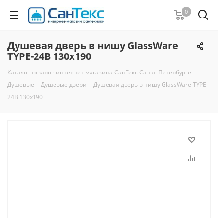
0
Душевая дверь в нишу GlassWare
TYPE-24B 130х190
Каталог товаров интернет магазина СанТекс Санкт-Петербурге
-
Душевые
-
Душевые двери
-
Душевая дверь в нишу GlassWare TYPE-
24B 130х190