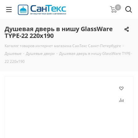
0
Душевая дверь в нишу GlassWare
TYPE-22 220х190
Каталог товаров интернет магазина СанТекс Санкт-Петербурге
-
Душевые
-
Душевые двери
-
Душевая дверь в нишу GlassWare TYPE-
22 220х190